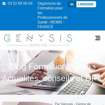
03 52 84 00 04
Organisme de
LINKEDIN
Formation pour
les
Professionnels de
Santé - REIMS -
FRANCE
Blog Formation Santé :
Actualités, conseils et DPC
Par Genysis - Centre de