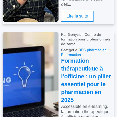
des...
Lire la suite
Par Genysis - Centre de
formation pour professionnels
de santé
Catégorie
DPC pharmacien
,
Pharmacien
Formation
thérapeutique à
l’officine : un pilier
essentiel pour le
pharmacien en
2025
Accessible en e-learning,
la formation thérapeutique
à l’officine permet aux