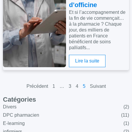
d’officine
Et si l’accompagnement de
la fin de vie commençait…
à la pharmacie ? Chaque
jour, des milliers de
patients en France
bénéficient de soins
palliatifs...
Lire la suite
Précédent
1
…
3
4
5
Suivant
Catégories
Divers
(2)
DPC pharmacien
(11)
E-learning
(1)
infirmiers
(2)