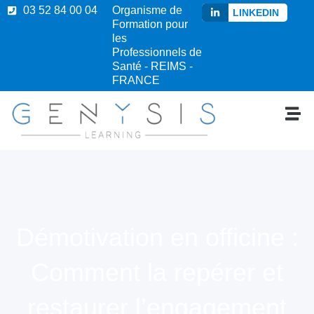
03 52 84 00 04
Organisme de
LINKEDIN
Formation pour
les
Professionnels de
Santé - REIMS -
FRANCE
Démotivation en officine :
Comment la repérer et
restaurer l’engagement