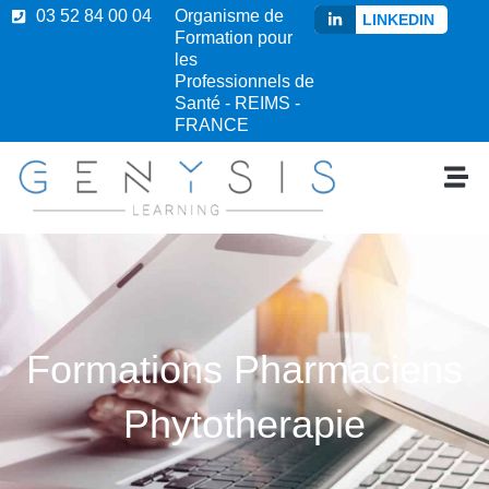
03 52 84 00 04
Organisme de
LINKEDIN
Formation pour
les
Professionnels de
Santé - REIMS -
FRANCE
Formations Pharmaciens
Phytotherapie