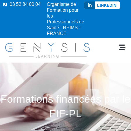
03 52 84 00 04
Organisme de
LINKEDIN
Formation pour
les
Professionnels de
Santé - REIMS -
FRANCE
Formations financées par le
FIF-PL