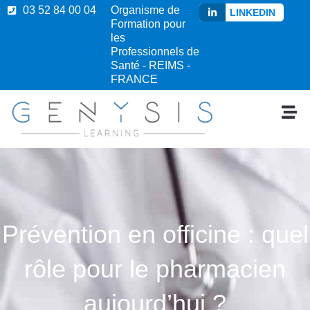
03 52 84 00 04
Organisme de
LINKEDIN
Formation pour
les
Professionnels de
Santé - REIMS -
FRANCE
Prévention en officine : quel
rôle pour le pharmacien
aujourd’hui ?