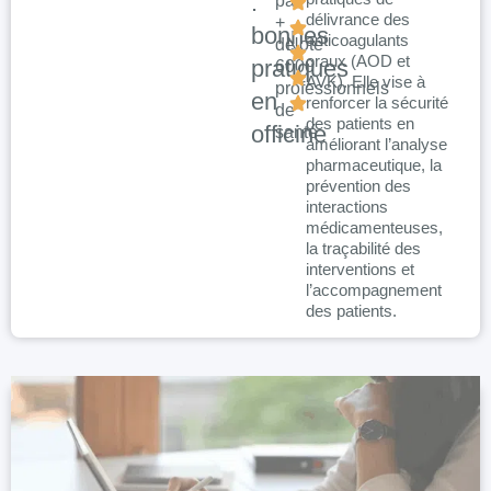
:
par
délivrance des
+
bonnes
anticoagulants
de
Noté
oraux (AOD et
pratiques
6000
:
AVK). Elle vise à
professionnels
en
renforcer la sécurité
de
des patients en
officine
santé
améliorant l’analyse
pharmaceutique, la
prévention des
interactions
médicamenteuses,
la traçabilité des
interventions et
l’accompagnement
des patients.