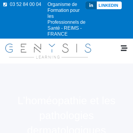
03 52 84 00 04
Organisme de
LINKEDIN
Formation pour
les
Professionnels de
Santé - REIMS -
FRANCE
L’homéopathie et les
pathologies
dermatologiques