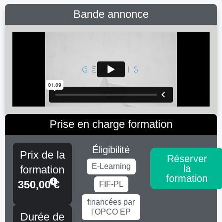
Bande annonce
Prise en charge formation
Éligibilité
Prix de la
Réserver
E-Learning
la
formation
formation
350,00
€
FIF-PL
financées par
l'OPCO EP
Durée de