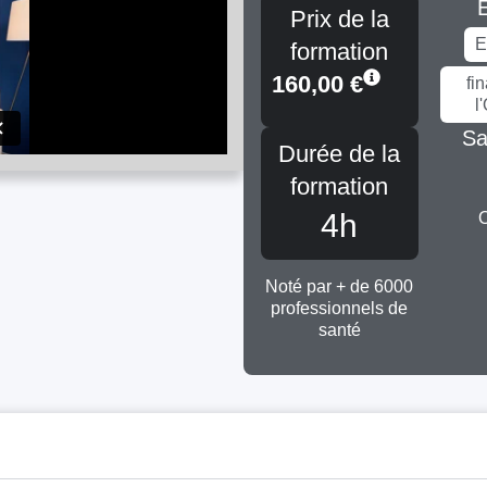
É
Prix de la
E
formation
160,00
€
fi
l
Sa
Durée de la
formation
4h
Noté par + de 6000
professionnels de
santé