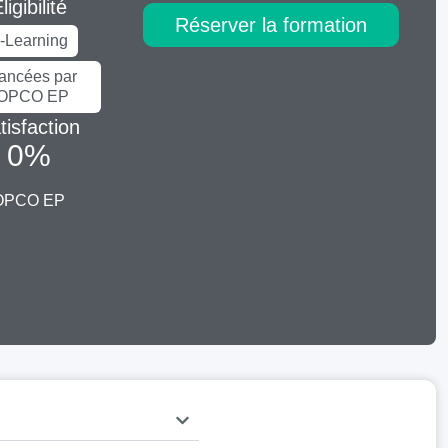
ligibilité
Réserver la formation
-Learning
nancées par
'OPCO EP
tisfaction
0
%
OPCO EP