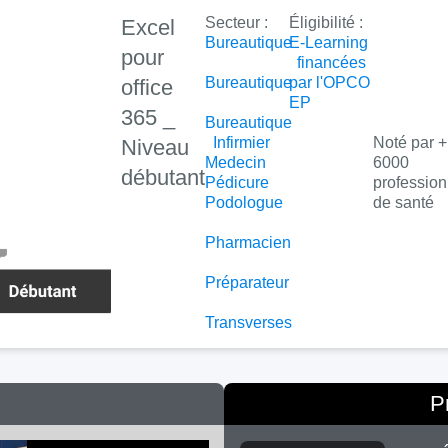
Secteur :
Éligibilité :
Excel
Bureautique
E-Learning
pour
financées
Bureautique
par l'OPCO
office
EP
365 _
Bureautique
Infirmier
Noté par +
Niveau
Medecin
6000
débutant
Pédicure
profession
Podologue
de santé
Pharmacien
Préparateur
Transverses
P