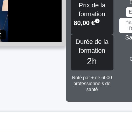
É
Prix de la
E
formation
80,00
€
fi
l
Sa
Durée de la
formation
2h
Noté par + de 6000
professionnels de
santé