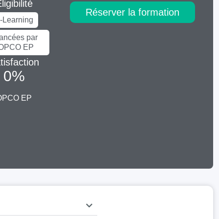
ligibilité
Réserver la formation
-Learning
nancées par
'OPCO EP
tisfaction
0
%
OPCO EP