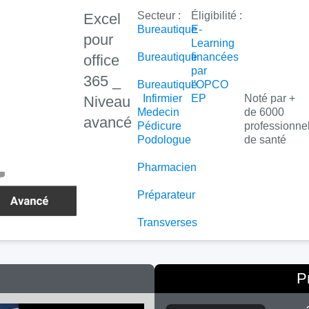
Secteur :
Éligibilité :
Excel
Bureautique
E-
pour
Learning
Bureautique
financées
office
par
365 _
Bureautique
l'OPCO
Infirmier
EP
Noté par +
Niveau
Medecin
de 6000
avancé
Pédicure
professionne
Podologue
de santé
Pharmacien
Préparateur
Transverses
P