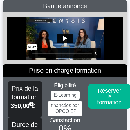
Bande annonce
Prise en charge formation
Éligibilité
Prix de la
Réserver
E-Learning
la
formation
formation
350,00
€
financées par
l'OPCO EP
Satisfaction
Durée de
0
%