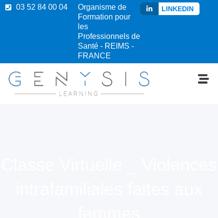
03 52 84 00 04
Organisme de
LINKEDIN
Formation pour
les
Professionnels de
Santé - REIMS -
FRANCE
Classe Virtuelle _ Violences
intrafamiliales faites aux
femmes