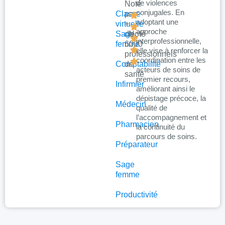
de violences
Noté
conjugales. En
Classe
par
adoptant une
virtuelle
+
approche
Sage
de
Noté
interprofessionnelle,
femme
6000
:
elle vise à renforcer la
professionnels
coordination entre les
Comptabilité
de
acteurs de soins de
santé
premier recours,
Infirmier
améliorant ainsi le
dépistage précoce, la
Médecin
qualité de
l’accompagnement et
Pharmacien
la continuité du
parcours de soins.
Préparateur
Sage
femme
Productivité