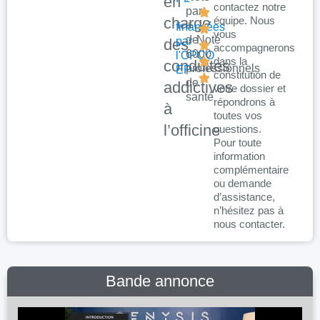
en
contactez notre
par
charge
équipe. Nous
+
financées
vous
de
Noté
par
des
accompagnerons
6000
:
l'OPCO
dans la
conduites
professionnels
EP
constitution de
de
addictives
votre dossier et
santé
répondrons à
à
toutes vos
l’officine
questions.
Pour toute
information
complémentaire
ou demande
d’assistance,
n’hésitez pas à
nous contacter.
Bande annonce