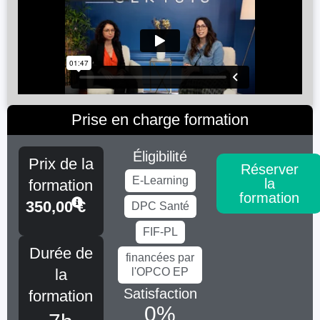
Prise en charge formation
Éligibilité
Prix de la
Réserver
E-Learning
la
formation
formation
350,00
€
DPC Santé
FIF-PL
Durée de
financées par
la
l'OPCO EP
Satisfaction
formation
0
%