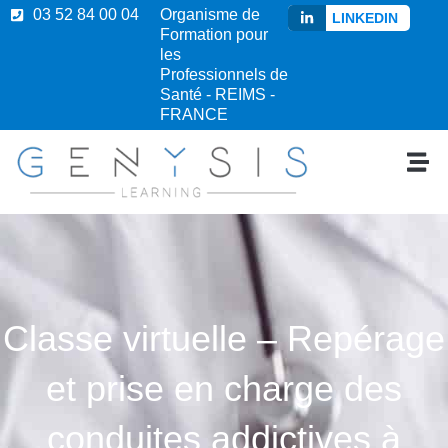
03 52 84 00 04
Organisme de
LINKEDIN
Formation pour
les
Professionnels de
Santé - REIMS -
FRANCE
Classe virtuelle – Repérage
et prise en charge des
conduites addictives à