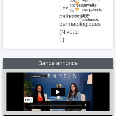
–
6000
:
conseiller
professionnels
Les
vos patients
de
avec
pathologies
santé
confiance.
dermatologiques
(Niveau
1)
Bande annonce