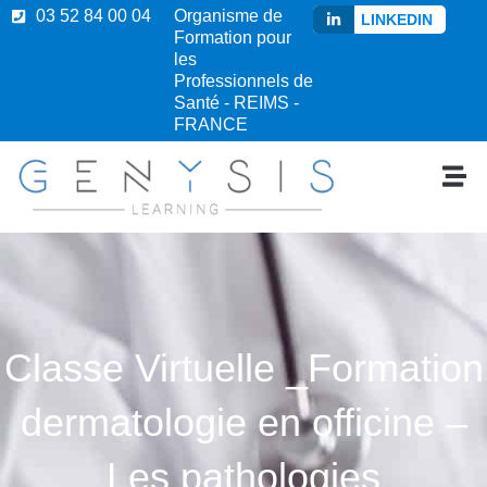
03 52 84 00 04
Organisme de
LINKEDIN
Formation pour
les
Professionnels de
Santé - REIMS -
FRANCE
Classe Virtuelle _Formation
dermatologie en officine –
Les pathologies