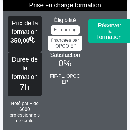
Prise en charge formation
Éligibilité
Prix de la
Réserver
E-Learning
la
formation
formation
350,00
€
financées par
l'OPCO EP
Satisfaction
Durée de
0
%
la
formation
FIF-PL, OPCO
EP
7h
Noté par + de
6000
professionnels
de santé