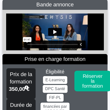
Bande annonce
Prise en charge formation
Éligibilité
Prix de la
Réserver
E-Learning
la
formation
formation
350,00
€
DPC Santé
FIF-PL
Durée de
financées par