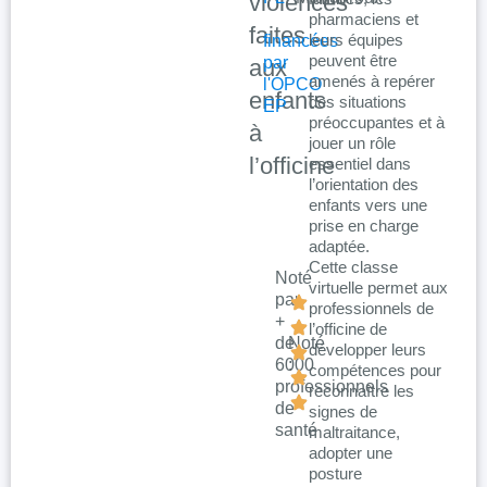
violences
pharmaciens et
faites
leurs équipes
financées
peuvent être
par
aux
amenés à repérer
l'OPCO
enfants
des situations
EP
préoccupantes et à
à
jouer un rôle
l’officine
essentiel dans
l’orientation des
enfants vers une
prise en charge
adaptée.
Cette classe
Noté
virtuelle permet aux
par
professionnels de
+
l’officine de
de
Noté
développer leurs
6000
:
compétences pour
professionnels
reconnaître les
de
signes de
santé
maltraitance,
adopter une
posture