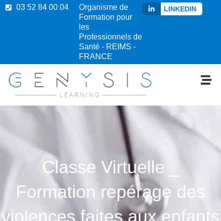
03 52 84 00 04
Organisme de
LINKEDIN
Formation pour
les
Professionnels de
Santé - REIMS -
FRANCE
Classe Virtuelle _
Formation repérage des
violences faites aux enfants