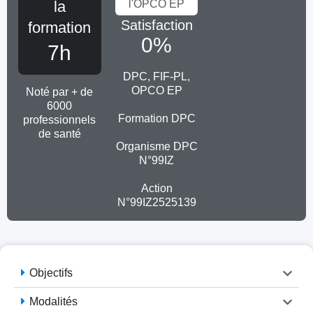
la
l'OPCO EP
Satisfaction
formation
0
%
7h
DPC, FIF-PL,
OPCO EP
Noté par + de
6000
Formation DPC
professionnels
de santé
Organisme DPC
N°99IZ
Action
N°99IZ2525139
Objectifs
Modalités