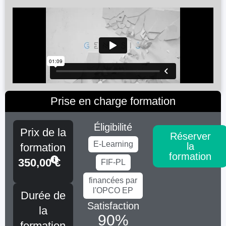
Prise en charge formation
Éligibilité
Prix de la
Réserver
E-Learning
la
formation
formation
350,00
€
FIF-PL
financées par
l'OPCO EP
Durée de
Satisfaction
la
90
%
formation