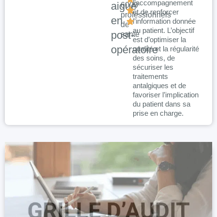
l’accompagnement
aiguë
6000
:
et de renforcer
professionnels
en
l’information donnée
de
au patient. L’objectif
post-
santé
est d’optimiser la
opératoire
qualité et la régularité
des soins, de
sécuriser les
traitements
antalgiques et de
favoriser l’implication
du patient dans sa
prise en charge.