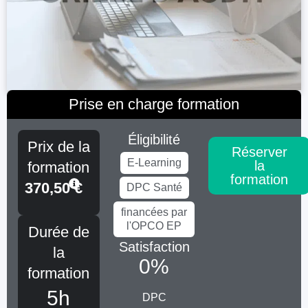
Prise en charge formation
Éligibilité
Prix de la
Réserver
E-Learning
la
formation
formation
370,50
€
DPC Santé
financées par
l'OPCO EP
Durée de
Satisfaction
la
0
%
formation
5h
DPC