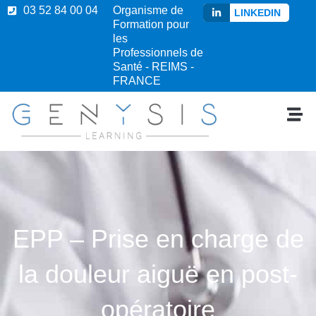
03 52 84 00 04
Organisme de
LINKEDIN
Formation pour
les
Professionnels de
Santé - REIMS -
FRANCE
EPP – Prise en charge de
la douleur aiguë en post-
opératoire