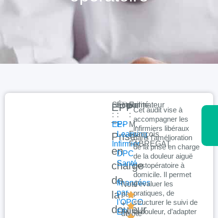
Secteur
Éligibilité
Formateur
EPP
Cet audit vise à
:
:
:
accompagner les
–
EPP
E-
M.
infirmiers libéraux
Learning
François
Prise
dans l’amélioration
Infirmier
FABREGAT
de la prise en charge
en
DPC
de la douleur aiguë
Santé
charge
postopératoire à
domicile. Il permet
de
financées
d’évaluer les
Noté
par
la
pratiques, de
par
l'OPCO
structurer le suivi de
+
douleur
la douleur, d’adapter
EP
de
Noté