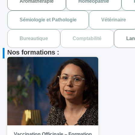
Aromathérapie
Homéopathie
Sémiologie et Pathologie
Vétérinaire
Bureautique
Comptabilité
Lan
Nos formations :
Vaccination Officinale – Formation