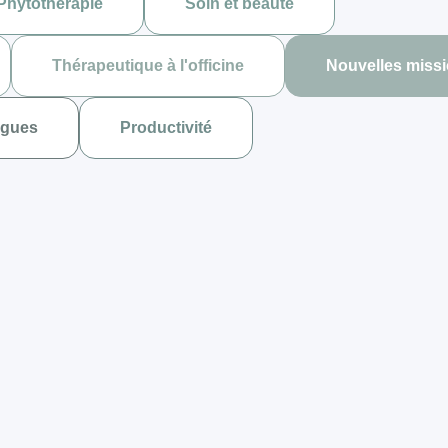
Phytothérapie
Soin et beauté
Thérapeutique à l'officine
Nouvelles miss
gues
Productivité