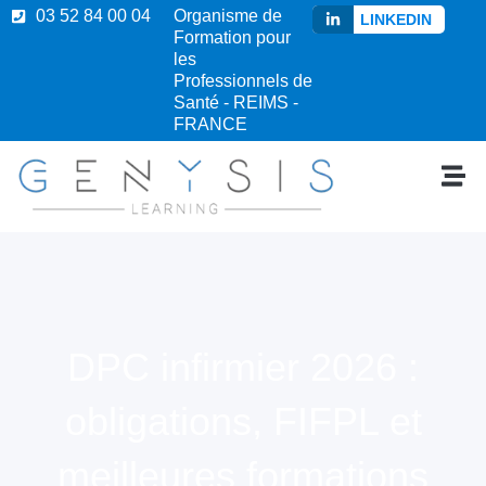
03 52 84 00 04
Organisme de
LINKEDIN
Formation pour
les
Professionnels de
Santé - REIMS -
FRANCE
DPC infirmier 2026 :
obligations, FIFPL et
meilleures formations