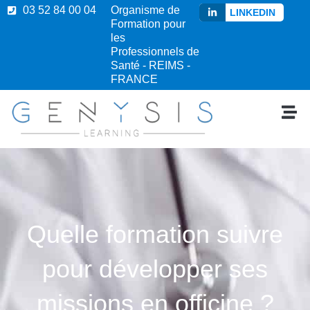
03 52 84 00 04
Organisme de
LINKEDIN
Formation pour
les
Professionnels de
Santé - REIMS -
FRANCE
Quelle formation suivre
pour développer ses
missions en officine ?