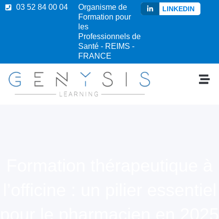
03 52 84 00 04
Organisme de
LINKEDIN
Formation pour
les
Professionnels de
Santé - REIMS -
FRANCE
Formation thérapeutique à
l’officine : un pilier essentiel
pour le pharmacien en 2025