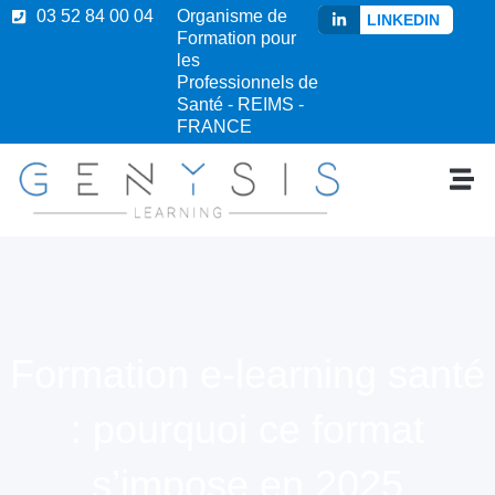
03 52 84 00 04
Organisme de
LINKEDIN
Formation pour
les
Professionnels de
Santé - REIMS -
FRANCE
Formation e-learning santé
: pourquoi ce format
s’impose en 2025