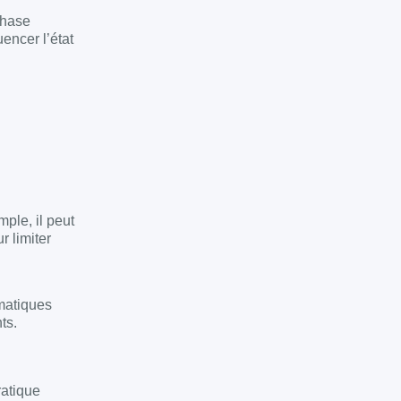
phase
encer l’état
ple, il peut
r limiter
matiques
ts.
ratique