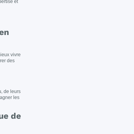
ertise et
 en
ieux vivre
vrer des
u, de leurs
agner les
ue de