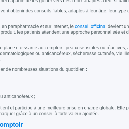
nel capable de les guider vers des choix adaptés à leur situatio
uvent obtenir des conseils fiables, adaptés à leur âge, leur type 
, en parapharmacie et sur Internet, le
conseil officina
l devient un
du produit, les patients attendent une approche personnalisée et 
place croissante au comptoir : peaux sensibles ou réactives, 
ts dermatologiques ou anticancéreux, sécheresse cutanée, vieill
.
er de nombreuses situations du quotidien :
ou anticancéreux ;
ient et participe à une meilleure prise en charge globale. Elle 
marquer grâce à un conseil à forte valeur ajoutée.
comptoir