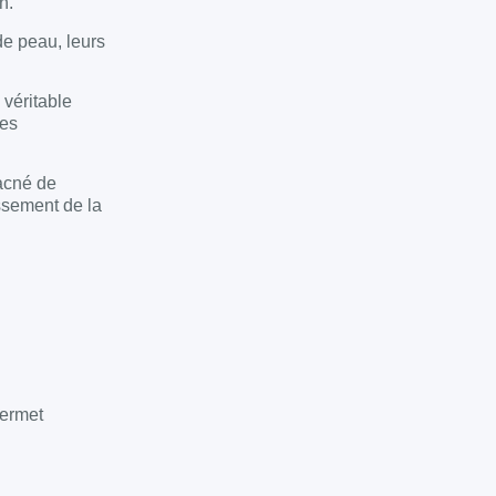
n.
de peau, leurs
 véritable
des
acné de
issement de la
permet