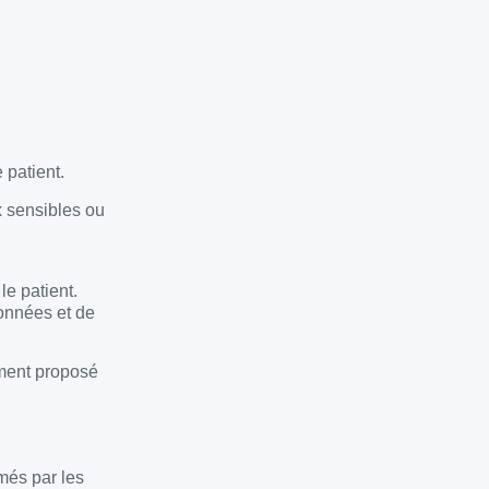
 patient.
x sensibles ou
e patient.
onnées et de
ement proposé
imés par les