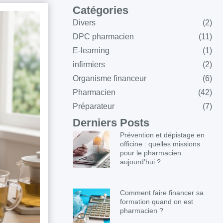
Catégories
Divers
(2)
DPC pharmacien
(11)
E-learning
(1)
infirmiers
(2)
Organisme financeur
(6)
Pharmacien
(42)
Préparateur
(7)
Derniers Posts
Prévention et dépistage en
officine : quelles missions
pour le pharmacien
aujourd’hui ?
Comment faire financer sa
formation quand on est
pharmacien ?