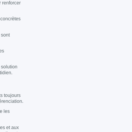
r renforcer
s concrètes
 sont
es
 solution
tidien.
s toujours
érenciation.
e les
es et aux