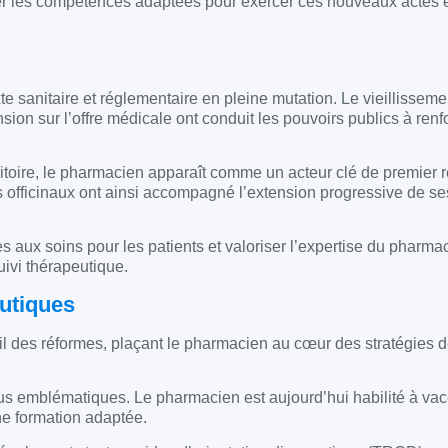
pper les compétences adaptées pour exercer ces nouveaux actes 
e sanitaire et réglementaire en pleine mutation. Le vieillisseme
ion sur l’offre médicale ont conduit les pouvoirs publics à renfo
itoire, le pharmacien apparaît comme un acteur clé de premier 
ts officinaux ont ainsi accompagné l’extension progressive de se
ès aux soins pour les patients et valoriser l’expertise du pharma
ivi thérapeutique.
utiques
fil des réformes, plaçant le pharmacien au cœur des stratégies 
us emblématiques. Le pharmacien est aujourd’hui habilité à vac
ne formation adaptée.