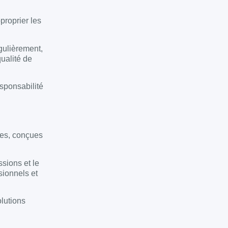
proprier les
gulièrement,
qualité de
esponsabilité
ées, conçues
ssions et le
sionnels et
lutions