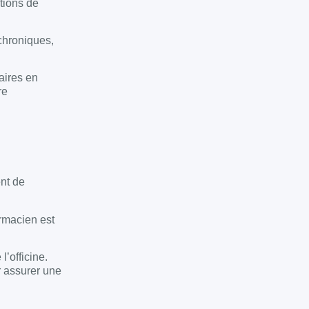
tions de
chroniques,
aires en
re
ent de
armacien est
’officine.
r assurer une