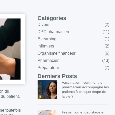
Catégories
Divers
(2)
DPC pharmacien
(11)
E-learning
(1)
infirmiers
(2)
Organisme financeur
(6)
Pharmacien
(43)
Préparateur
(7)
Derniers Posts
Vaccination : comment le
pharmacien accompagne les
on du
patients à chaque étape de
du patient.
la vie ?
ne toutefois
Prévention et dépistage en