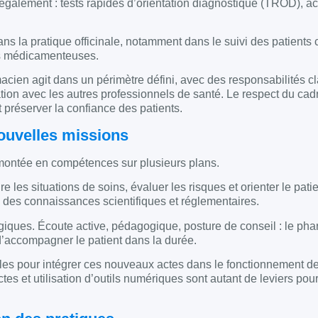
galement : tests rapides d’orientation diagnostique (TROD), ac
 la pratique officinale, notamment dans le suivi des patients 
ns médicamenteuses.
cien agit dans un périmètre défini, avec des responsabilités cl
nation avec les autres professionnels de santé. Le respect du cad
 préserver la confiance des patients.
ouvelles missions
montée en compétences sur plusieurs plans.
les situations de soins, évaluer les risques et orienter le pati
 des connaissances scientifiques et réglementaires.
giques. Écoute active, pédagogique, posture de conseil : le ph
 d’accompagner le patient dans la durée.
es pour intégrer ces nouveaux actes dans le fonctionnement de l
ctes et utilisation d’outils numériques sont autant de leviers pou